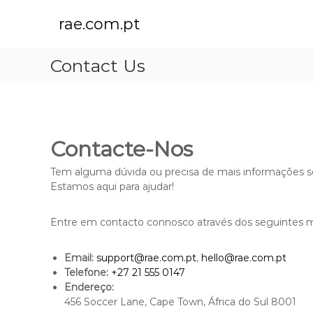
S
k
rae.com.pt
i
p
Contact Us
t
o
c
o
n
t
Contacte-Nos
e
n
Tem alguma dúvida ou precisa de mais informações so
t
Estamos aqui para ajudar!
Entre em contacto connosco através dos seguintes m
Email:
support@rae.com.pt
,
hello@rae.com.pt
Telefone:
+27 21 555 0147
Endereço:
456 Soccer Lane, Cape Town, África do Sul 8001