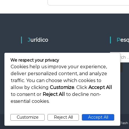
Jurídico
Pes
S
Acordo do usuário
We respect your privacy
e
Sobre nós
Cookies help us improve your experience,
a
S
e
Política de cookies
r
deliver personalized content, and analyze
a
r
c
traffic. You can choose which cookies to
Política de privacidade
c
h
h
allow by clicking
Customize
. Click
Accept All
Contate-nos
f
to consent or
Reject All
to decline non-
o
essential cookies.
r
:
Customize
Reject All
Accept All
Copyright © 2026
rae.com.pt
All rights reserved. Theme:
Flash