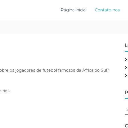
Página inicial
Contate-nos
L
bre os jogadores de futebol famosos da África do Sul?
eios:
P
S
e
a
r
C