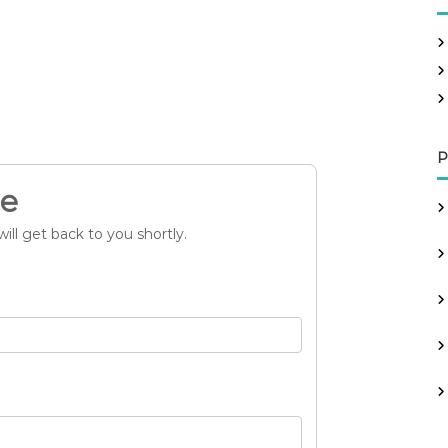
c
h
f
o
r
:
P
ge
ill get back to you shortly.