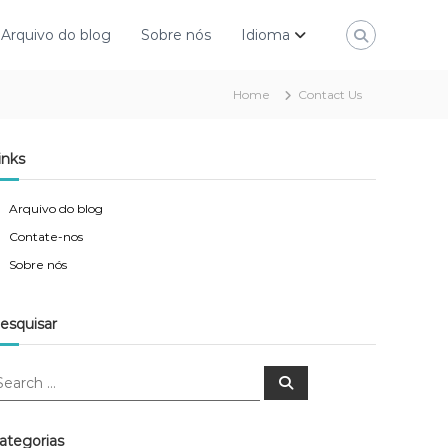
Arquivo do blog
Sobre nós
Idioma
Home
Contact Us
inks
Arquivo do blog
Contate-nos
Sobre nós
esquisar
S
e
a
r
c
ategorias
h