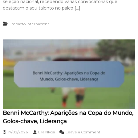
seleção nacional, recebendo várias convocatórias que
i
s
i
y
,
destacam o seu talento no palco […]
o
a
I
n
a
m
a
Impacto Internacional
d
p
i
N
a
s
o
c
,
r
t
C
o
o
o
d
n
i
t
e
r
n
i
:
b
C
u
o
i
n
ç
v
õ
o
e
c
s
Benni McCarthy: Aparições na Copa do Mundo,
a
,
ç
Golos-chave, Liderança
L
õ
e
e
o
g
17/02/2026
Lila Nkosi
Leave a Comment
s
n
a