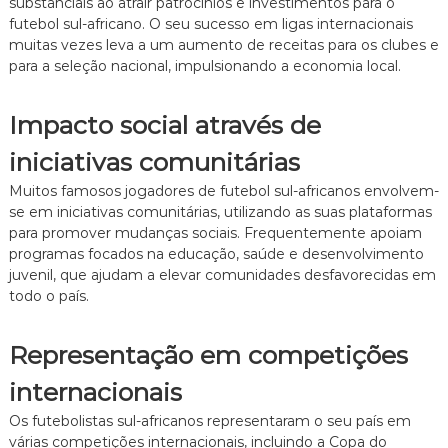
substanciais ao atrair patrocínios e investimentos para o
,
m
futebol sul-africano. O seu sucesso em ligas internacionais
C
p
muitas vezes leva a um aumento de receitas para os clubes e
a
a
p
para a seleção nacional, impulsionando a economia local.
c
a
t
c
o
i
Impacto social através de
d
a
iniciativas comunitárias
d
e
Muitos famosos jogadores de futebol sul-africanos envolvem-
d
se em iniciativas comunitárias, utilizando as suas plataformas
e
para promover mudanças sociais. Frequentemente apoiam
f
programas focados na educação, saúde e desenvolvimento
e
juvenil, que ajudam a elevar comunidades desfavorecidas em
n
todo o país.
s
i
v
Representação em competições
a
internacionais
Os futebolistas sul-africanos representaram o seu país em
várias competições internacionais, incluindo a Copa do