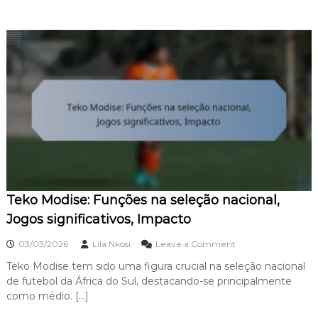
ã
r
o
m
n
a
a
n
c
:
i
C
o
a
n
r
a
r
l
e
,
i
J
r
o
a
g
i
o
n
s
Teko Modise: Funções na seleção nacional,
t
-
e
Jogos significativos, Impacto
c
r
h
n
o
a
03/03/2026
Lila Nkosi
Leave a Comment
a
n
v
c
Teko Modise tem sido uma figura crucial na seleção nacional
T
e
i
de futebol da África do Sul, destacando-se principalmente
e
,
o
k
I
como médio. […]
n
o
m
a