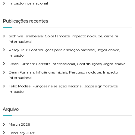
r
Impacto Internacional
a
:
t
Publicações recentes
i
Siphiwe Tshabalala: Golos famosos, impacto no clube, carreira
internacional
o
Percy Tau: Contribuições para a seleção nacional, Jogos-chave,
Impacto
n
Dean Furman: Carreira internacional, Contribuições, Jogos-chave
Dean Furman: Influências iniciais, Percurso no clube, Impacto
internacional
Teko Modise: Funções na seleção nacional, Jogos significativos,
Impacto
Arquivo
March 2026
February 2026