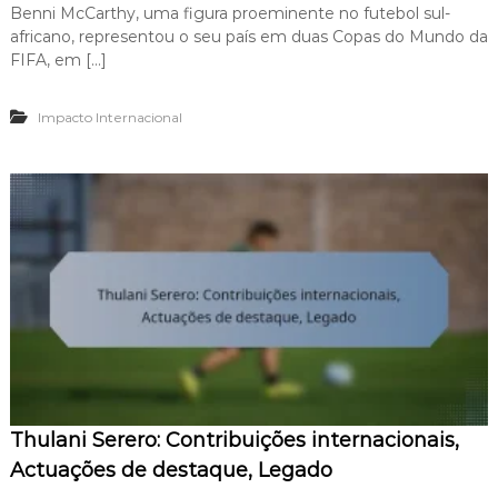
p
Benni McCarthy, uma figura proeminente no futebol sul-
B
d
a
africano, representou o seu país em duas Copas do Mundo da
e
o
r
n
FIFA, em […]
a
n
a
i
s
Impacto Internacional
M
e
c
l
C
e
a
ç
r
ã
t
o
h
n
y
a
:
c
A
i
p
o
a
n
r
a
i
l
ç
,
õ
D
Thulani Serero: Contribuições internacionais,
e
e
s
Actuações de destaque, Legado
s
n
e
a