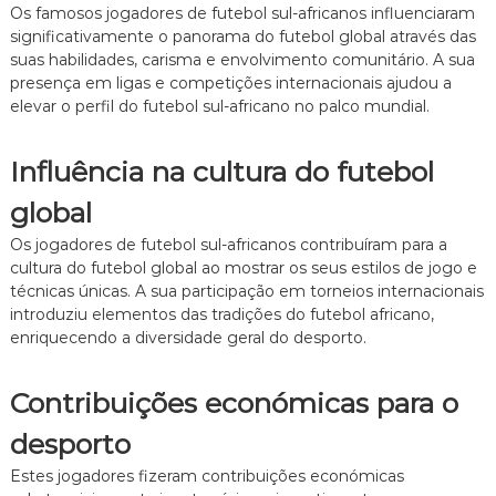
n
Os famosos jogadores de futebol sul-africanos influenciaram
l
i
significativamente o panorama do futebol global através das
,
a
D
suas habilidades, carisma e envolvimento comunitário. A sua
,
e
presença em ligas e competições internacionais ajudou a
H
s
elevar o perfil do futebol sul-africano no palco mundial.
i
e
s
m
t
p
Influência na cultura do futebol
ó
e
r
n
global
i
h
a
o
Os jogadores de futebol sul-africanos contribuíram para a
d
s
a
cultura do futebol global ao mostrar os seus estilos de jogo e
d
C
técnicas únicas. A sua participação em torneios internacionais
e
o
introduziu elementos das tradições do futebol africano,
d
p
e
enriquecendo a diversidade geral do desporto.
a
s
d
t
o
Contribuições económicas para o
a
M
q
u
u
desporto
n
e
d
Estes jogadores fizeram contribuições económicas
,
o
I