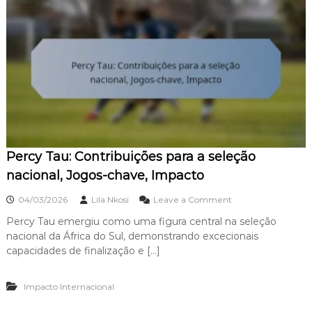
Percy Tau: Contribuições para a seleção
nacional, Jogos-chave, Impacto
o
04/03/2026
Lila Nkosi
Leave a Comment
n
Percy Tau emergiu como uma figura central na seleção
P
nacional da África do Sul, demonstrando excecionais
e
r
capacidades de finalização e […]
c
y
Impacto Internacional
T
a
u