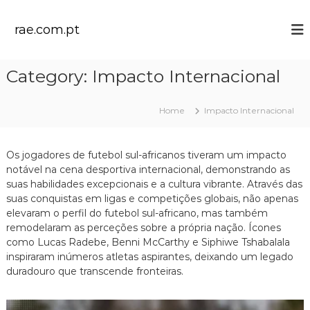
S
k
rae.com.pt
i
p
t
Category:
Impacto Internacional
o
c
o
Home
Impacto Internacional
n
t
e
Os jogadores de futebol sul-africanos tiveram um impacto
n
notável na cena desportiva internacional, demonstrando as
t
suas habilidades excepcionais e a cultura vibrante. Através das
suas conquistas em ligas e competições globais, não apenas
elevaram o perfil do futebol sul-africano, mas também
remodelaram as perceções sobre a própria nação. Ícones
como Lucas Radebe, Benni McCarthy e Siphiwe Tshabalala
inspiraram inúmeros atletas aspirantes, deixando um legado
duradouro que transcende fronteiras.