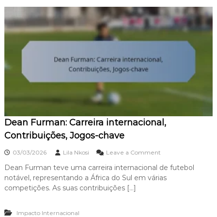
:
C
o
n
t
r
i
b
u
i
ç
õ
e
Dean Furman: Carreira internacional,
s
p
Contribuições, Jogos-chave
a
r
o
03/03/2026
Lila Nkosi
Leave a Comment
a
n
a
Dean Furman teve uma carreira internacional de futebol
D
s
notável, representando a África do Sul em várias
e
e
a
competições. As suas contribuições […]
l
n
e
F
ç
Impacto Internacional
u