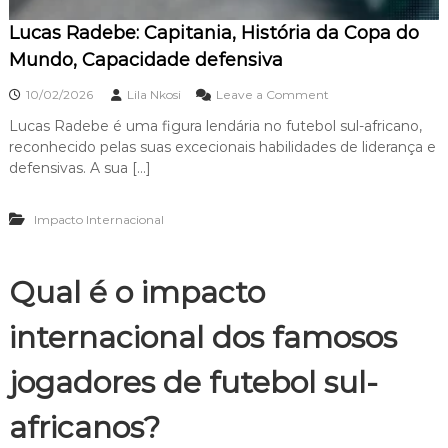
e
u
i
Lucas Radebe: Capitania, História da Copa do
i
o
ç
Mundo, Capacidade defensiva
s
õ
,
e
o
I
10/02/2026
Lila Nkosi
Leave a Comment
s
n
n
p
Lucas Radebe é uma figura lendária no futebol sul-africano,
L
f
a
reconhecido pelas suas excecionais habilidades de liderança e
u
l
r
c
u
defensivas. A sua […]
a
a
ê
a
s
n
s
Impacto Internacional
R
c
e
a
i
l
d
a
e
e
Qual é o impacto
ç
b
ã
e
o
internacional dos famosos
:
n
C
a
a
jogadores de futebol sul-
c
p
i
i
o
africanos?
t
n
a
a