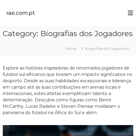
S
k
rae.com.pt
i
p
t
Category:
Biografias dos Jogadores
o
c
o
Home
Biografias dos Jogadores
n
t
e
Explore as histórias inspiradoras de renomados jogadores de
n
futebol sul-africanos que tiveram um impacto significativo no
t
desporto. Desde as suas habilidades excepcionais e liderança
em campo até as suas contribuições em arenas locais e
internacionais, estes atletas exemplificam talento e
determinação. Descubra como figuras como Benni
McCarthy, Lucas Radebe e Steven Pienaar moldaram o
panorama do futebol na África do Sul e além.