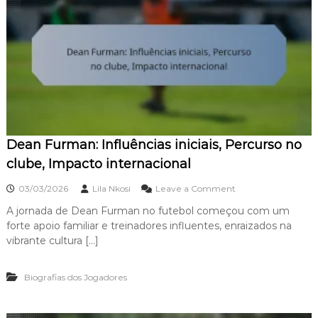
Dean Furman: Influências iniciais, Percurso no
clube, Impacto internacional
o
03/03/2026
Lila Nkosi
Leave a Comment
n
A jornada de Dean Furman no futebol começou com um
D
forte apoio familiar e treinadores influentes, enraizados na
e
a
vibrante cultura […]
n
F
Biografias dos Jogadores
u
r
m
a