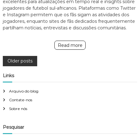
excelentes para atualizações em tempo real e insights sobre
jogadores de futebol sul-africanos. Plataformas como Twitter
e Instagram permitem que os fãs sigam as atividades dos
jogadores, enquanto sites de fãs dedicados frequentemente
partilham notícias, entrevistas e discussões comunitárias.
Read more
P
Older posts
o
Links
s
Arquivo do blog
Contate-nos
t
Sobre nós
s
Pesquisar
n