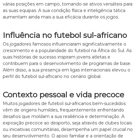
várias posições em campo, tornando-se ativos versáteis para
o
f
as suas equipas. A sua condição física e inteligência tática
o
aumentam ainda mais a sua eficácia durante os jogos.
r
a
d
Influência no futebol sul-africano
e
c
Os jogadores famosos influenciaram significativamente o
a
crescimento e a popularidade do futebol na África do Sul. As
m
suas histórias de sucesso inspiram jovens atletas e
p
contribuem para o desenvolvimento de programas de base.
o
Além disso, a sua presença em ligas internacionais elevou o
perfil do futebol sul-africano no cenário global.
Contexto pessoal e vida precoce
Muitos jogadores de futebol sul-africanos bem-sucedidos
vêm de origens humildes, frequentemente enfrentando
desafios que moldam a sua resiliência e determinação. A
exposição precoce ao desporto, seja através de clubes locais
ou iniciativas comunitárias, desempenha um papel crucial no
seu desenvolvimento. O apoio familiar e a orientação de