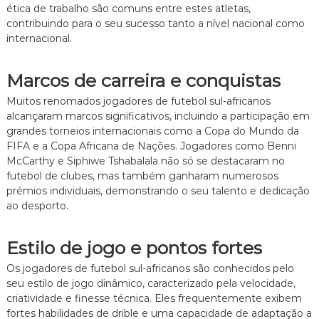
P
ética de trabalho são comuns entre estes atletas,
l
r
i
contribuindo para o seu sucesso tanto a nível nacional como
e
a
internacional.
s
r
e
,
n
A
Marcos de carreira e conquistas
ç
s
a
c
Muitos renomados jogadores de futebol sul-africanos
i
e
alcançaram marcos significativos, incluindo a participação em
n
n
grandes torneios internacionais como a Copa do Mundo da
t
s
FIFA e a Copa Africana de Nações. Jogadores como Benni
e
ã
r
McCarthy e Siphiwe Tshabalala não só se destacaram no
o
n
futebol de clubes, mas também ganharam numerosos
à
a
f
prémios individuais, demonstrando o seu talento e dedicação
c
a
ao desporto.
i
m
o
a
n
,
Estilo de jogo e pontos fortes
a
I
l
m
Os jogadores de futebol sul-africanos são conhecidos pelo
p
seu estilo de jogo dinâmico, caracterizado pela velocidade,
a
criatividade e finesse técnica. Eles frequentemente exibem
c
fortes habilidades de drible e uma capacidade de adaptação a
t