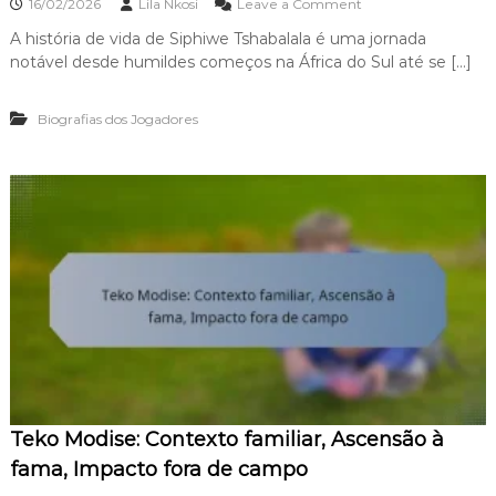
o
l
16/02/2026
Lila Nkosi
Leave a Comment
r
n
u
c
A história de vida de Siphiwe Tshabalala é uma jornada
S
ê
o
notável desde humildes começos na África do Sul até se […]
i
n
s
p
c
d
h
i
a
Biografias dos Jogadores
i
a
c
w
a
e
r
T
r
s
e
h
i
a
r
b
a
a
,
l
V
a
i
l
d
a
a
:
p
H
e
i
s
Teko Modise: Contexto familiar, Ascensão à
s
s
t
fama, Impacto fora de campo
o
ó
a