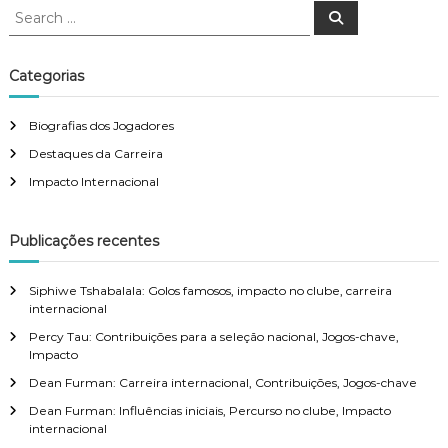
S
a
S
e
e
a
a
r
v
c
r
Categorias
h
c
i
h
Biografias dos Jogadores
f
g
Destaques da Carreira
o
r
Impacto Internacional
a
:
t
Publicações recentes
i
Siphiwe Tshabalala: Golos famosos, impacto no clube, carreira
internacional
o
Percy Tau: Contribuições para a seleção nacional, Jogos-chave,
Impacto
n
Dean Furman: Carreira internacional, Contribuições, Jogos-chave
Dean Furman: Influências iniciais, Percurso no clube, Impacto
internacional