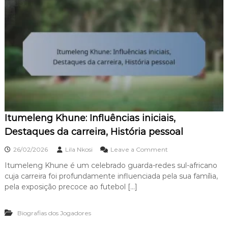
n
:
I
n
f
l
u
ê
n
c
i
a
Itumeleng Khune: Influências iniciais,
s
i
Destaques da carreira, História pessoal
n
i
o
26/02/2026
Lila Nkosi
Leave a Comment
c
n
i
Itumeleng Khune é um celebrado guarda-redes sul-africano
I
a
cuja carreira foi profundamente influenciada pela sua família,
t
i
u
pela exposição precoce ao futebol […]
s
m
,
e
P
Biografias dos Jogadores
l
e
e
r