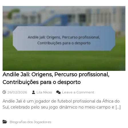
n
c
g
u
K
r
h
s
u
o
n
n
e
o
:
c
I
l
n
u
f
b
l
e
u
,
ê
I
Andile Jali: Origens, Percurso profissional,
n
m
c
Contribuições para o desporto
p
i
a
a
o
c
26/02/2026
Lila Nkosi
Leave a Comment
s
n
t
i
Andile Jali é um jogador de futebol profissional da África do
A
o
n
Sul, celebrado pelo seu jogo dinâmico no meio-campo e […]
n
i
i
d
n
c
i
t
i
Biografias dos Jogadores
l
e
a
e