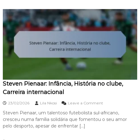
r
i
J
n
s
a
a
,
l
c
D
i
i
e
:
o
s
O
n
t
r
a
a
i
l
q
g
u
e
e
n
s
s
d
,
a
P
c
Steven Pienaar: Infância, História no clube,
e
a
r
Carreira internacional
r
c
r
u
o
23/02/2026
Lila Nkosi
Leave a Comment
e
r
n
i
s
Steven Pienaar, um talentoso futebolista sul-africano,
S
r
o
cresceu numa família solidária que fomentou o seu amor
t
a
p
e
pelo desporto, apesar de enfrentar […]
,
r
v
H
o
e
i