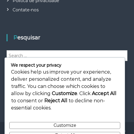
Política de privacidade
Contate-nos
Pesquisar
S
e
We respect your privacy
a
S
e
Cookies help us improve your experience,
r
a
r
c
deliver personalized content, and analyze
c
h
h
traffic. You can choose which cookies to
f
allow by clicking
Customize
. Click
Accept All
o
to consent or
Reject All
to decline non-
r
essential cookies.
:
Customize
Copyright © 2026
rae.com.pt
All rights reserved. Theme:
Flash
by