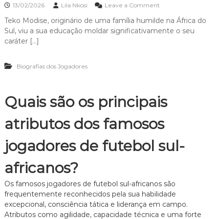
r
o
13/02/2026
Lila Nkosi
Leave a Comment
l
i
n
a
Teko Modise, originário de uma família humilde na África do
T
d
Sul, viu a sua educação moldar significativamente o seu
e
e
k
caráter […]
v
o
i
M
d
Biografias dos Jogadores
o
a
d
,
i
S
s
Quais são os principais
u
e
c
:
e
atributos dos famosos
C
s
o
s
n
jogadores de futebol sul-
o
t
n
e
o
africanos?
x
c
t
l
o
Os famosos jogadores de futebol sul-africanos são
u
f
frequentemente reconhecidos pela sua habilidade
b
a
excepcional, consciência tática e liderança em campo.
e
m
,
Atributos como agilidade, capacidade técnica e uma forte
i