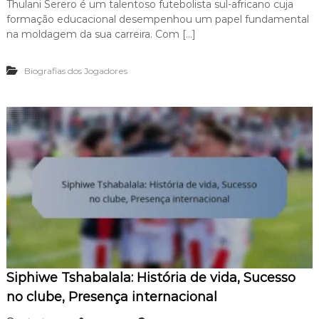
,
Thulani Serero é um talentoso futebolista sul-africano cuja
T
t
V
formação educacional desempenhou um papel fundamental
h
a
i
u
s
na moldagem da sua carreira. Com […]
s
l
p
ã
a
e
o
Biografias dos Jogadores
n
s
g
i
s
e
S
o
r
e
a
a
r
i
l
e
s
d
r
a
o
c
:
a
E
r
d
r
u
e
c
i
a
r
ç
a
ã
,
Siphiwe Tshabalala: História de vida, Sucesso
o
I
,
no clube, Presença internacional
n
M
f
a