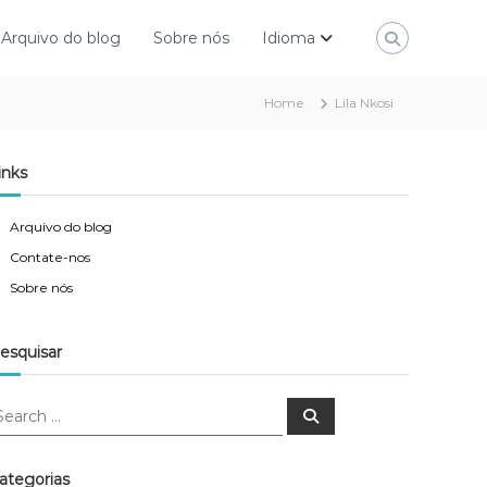
Arquivo do blog
Sobre nós
Idioma
Home
Lila Nkosi
inks
Arquivo do blog
Contate-nos
Sobre nós
esquisar
S
e
a
r
c
ategorias
h