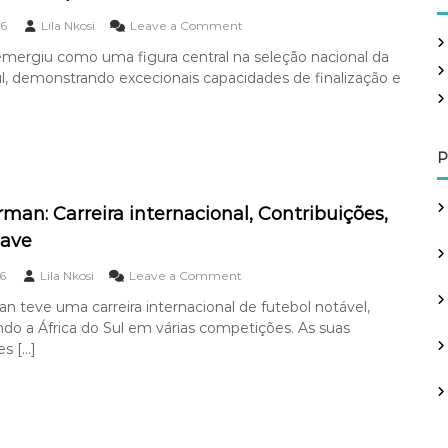
b
c
o
6
Lila Nkosi
Leave a Comment
a
h
n
l
f
mergiu como uma figura central na seleção nacional da
P
a
o
ul, demonstrando excecionais capacidades de finalização e
e
l
r
r
a
:
c
:
y
G
T
o
P
a
l
u
o
:
s
man: Carreira internacional, Contribuições,
C
f
have
o
a
n
m
o
6
Lila Nkosi
Leave a Comment
t
o
n
r
s
 teve uma carreira internacional de futebol notável,
D
i
o
do a África do Sul em várias competições. As suas
e
b
s
a
es […]
u
,
n
i
i
F
ç
m
u
õ
p
r
e
a
m
s
c