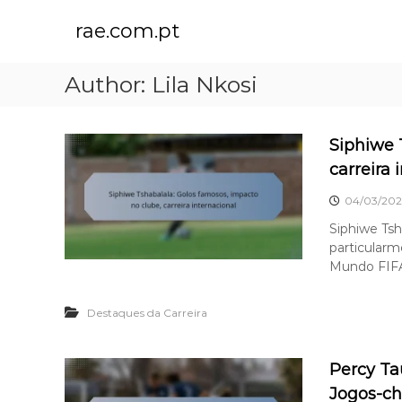
S
k
rae.com.pt
i
p
Author:
Lila Nkosi
t
o
c
o
Siphiwe 
n
carreira 
t
e
04/03/202
n
Siphiwe Tsh
t
particularm
Mundo FIFA
Destaques da Carreira
Percy Ta
Jogos-ch