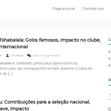
Página inicial
Contate-nos
L
Tshabalala: Golos famosos, impacto no clube,
internacional
o
6
Lila Nkosi
Leave a Comment
n
abalala é celebrado pelos seus golos icónicos,
S
ente pelo seu inesquecível remate durante a Copa do
i
p
 de […]
h
P
i
w
e
S
T
e
s
u: Contribuições para a seleção nacional,
a
h
ave, Impacto
r
a
C