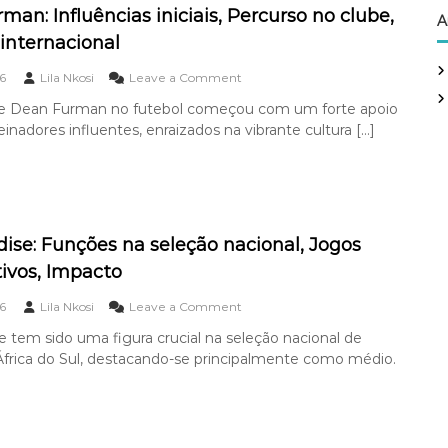
a
p
t
an: Influências iniciais, Percurso no clube,
A
n
a
o
internacional
:
r
n
C
a
o
o
6
Lila Nkosi
Leave a Comment
a
a
c
n
r
s
l
de Dean Furman no futebol começou com um forte apoio
D
r
e
u
reinadores influentes, enraizados na vibrante cultura […]
e
e
l
b
a
i
e
e
n
r
ç
,
F
a
ã
c
u
i
o
a
r
n
n
r
m
t
ise: Funções na seleção nacional, Jogos
a
r
a
e
c
e
tivos, Impacto
n
r
i
i
:
n
o
r
o
6
Lila Nkosi
Leave a Comment
I
a
n
a
n
n
c
a
i
 tem sido uma figura crucial na seleção nacional de
T
f
i
l
n
África do Sul, destacando-se principalmente como médio.
e
l
o
,
t
k
u
n
J
e
o
ê
a
o
r
M
n
l
g
n
o
c
,
o
a