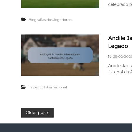
celebrado 
Biografias dos Jogadores
Andile Ja
Legado
25/02/202
Andile Jali 
futebol da 
Impacto Internacional
P
Older posts
o