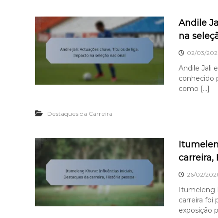
Andile Ja
na seleç
02/03/202
Andile Jali
conhecido p
como […]
Destaques da Carreira
Itumelen
carreira,
26/02/202
Itumeleng 
carreira fo
exposição p