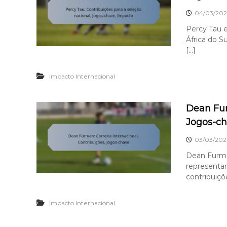
04/03/202
Percy Tau e
África do S
[…]
Impacto Internacional
Dean Fur
Jogos-c
03/03/202
Dean Furman
representan
contribuiçõ
Impacto Internacional