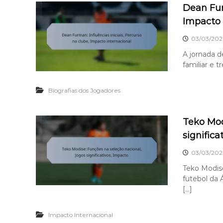
Dean Furm
Impacto 
03/03/202
A jornada 
familiar e t
Biografias dos Jogadores
Teko Mod
significa
03/03/202
Teko Modise
futebol da 
[…]
Impacto Internacional