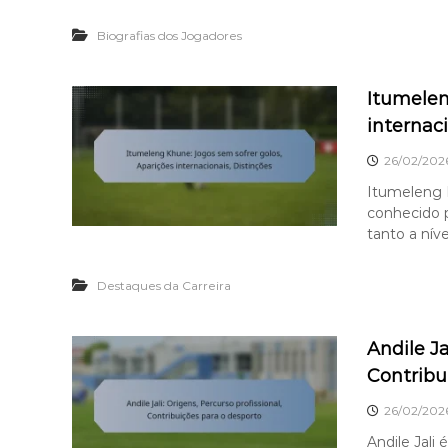
Biografias dos Jogadores
Itumelen
internaci
26/02/202
Itumeleng 
conhecido p
tanto a níve
Destaques da Carreira
Andile Ja
Contribu
26/02/202
Andile Jali 