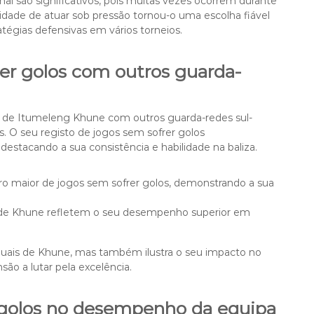
nal são significativos, pois muitas vezes ocorrem durante
acidade de atuar sob pressão tornou-o uma escolha fiável
ratégias defensivas em vários torneios.
er golos com outros guarda-
os de Itumeleng Khune com outros guarda-redes sul-
s. O seu registo de jogos sem sofrer golos
stacando a sua consistência e habilidade na baliza.
 maior de jogos sem sofrer golos, demonstrando a sua
s de Khune refletem o seu desempenho superior em
iduais de Khune, mas também ilustra o seu impacto no
são a lutar pela excelência.
 golos no desempenho da equipa