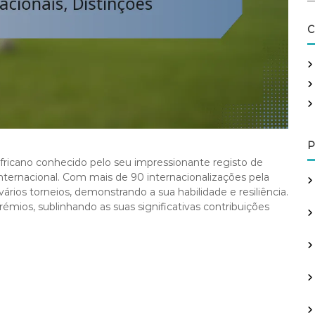
a
r
C
c
h
f
o
r
:
P
ricano conhecido pelo seu impressionante registo de
nternacional. Com mais de 90 internacionalizações pela
ios torneios, demonstrando a sua habilidade e resiliência.
émios, sublinhando as suas significativas contribuições