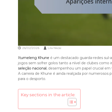
26/02/2026
Lila Nkosi
Itumeleng Khune
é um destacado guarda-redes sul-af
jogos sem sofrer golos tanto a nível de clubes como i
seleção nacional
, desempenhou um papel crucial em vár
A carreira de Khune é ainda realçada por numerosos pr
para o desporto.
Key sections in the article: