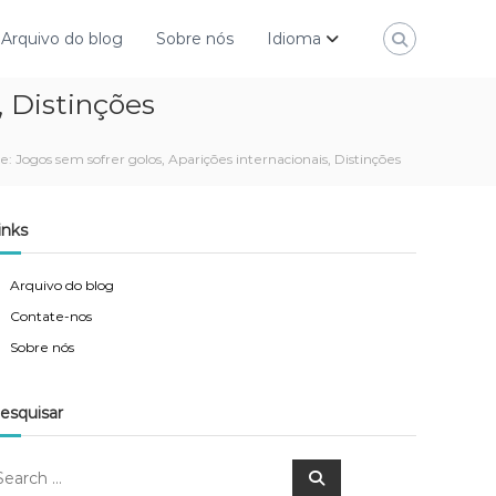
Arquivo do blog
Sobre nós
Idioma
, Distinções
 Jogos sem sofrer golos, Aparições internacionais, Distinções
inks
Arquivo do blog
Contate-nos
Sobre nós
esquisar
S
e