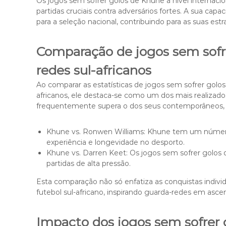
Os jogos sem sofrer golos de Khune a nível internacio
partidas cruciais contra adversários fortes. A sua cap
para a seleção nacional, contribuindo para as suas est
Comparação de jogos sem sofr
redes sul-africanos
Ao comparar as estatísticas de jogos sem sofrer gol
africanos, ele destaca-se como um dos mais realizado
frequentemente supera o dos seus contemporâneos, de
Khune vs. Ronwen Williams: Khune tem um número
experiência e longevidade no desporto.
Khune vs. Darren Keet: Os jogos sem sofrer golo
partidas de alta pressão.
Esta comparação não só enfatiza as conquistas indiv
futebol sul-africano, inspirando guarda-redes em ascen
Impacto dos jogos sem sofrer