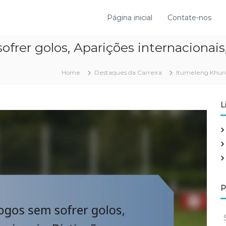
Página inicial
Contate-nos
rer golos, Aparições internacionais
Home
Destaques da Carreira
Itumeleng Khune:
L
P
S
e