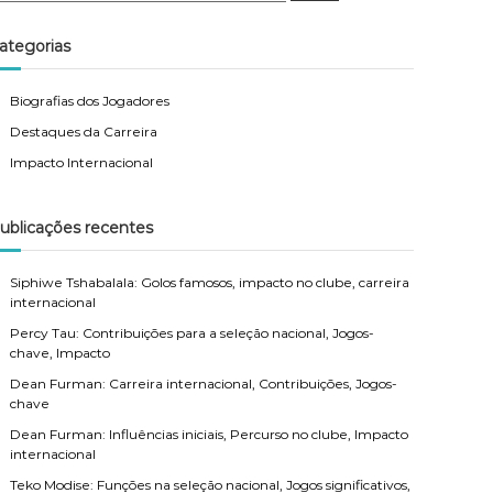
a
r
c
ategorias
h
Biografias dos Jogadores
Destaques da Carreira
Impacto Internacional
ublicações recentes
Siphiwe Tshabalala: Golos famosos, impacto no clube, carreira
internacional
Percy Tau: Contribuições para a seleção nacional, Jogos-
chave, Impacto
Dean Furman: Carreira internacional, Contribuições, Jogos-
chave
Dean Furman: Influências iniciais, Percurso no clube, Impacto
internacional
Teko Modise: Funções na seleção nacional, Jogos significativos,