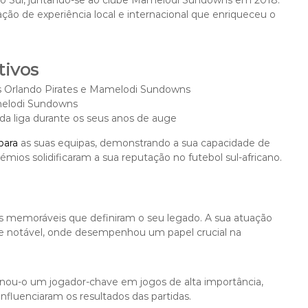
a do Sul, juntando-se ao clube Mamelodi Sundowns em 2018.
ção de experiência local e internacional que enriqueceu o
tivos
os Orlando Pirates e Mamelodi Sundowns
elodi Sundowns
 liga durante os seus anos de auge
para
as suas equipas, demonstrando a sua capacidade de
émios solidificaram a sua reputação no futebol sul-africano.
ogos memoráveis que definiram o seu legado. A sua atuação
te notável, onde desempenhou um papel crucial na
rnou-o um jogador-chave em jogos de alta importância,
luenciaram os resultados das partidas.