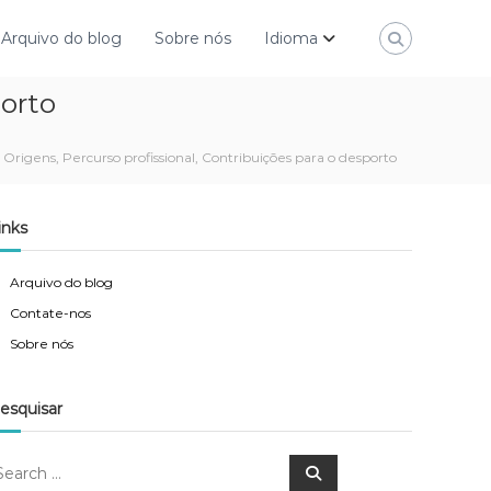
Arquivo do blog
Sobre nós
Idioma
porto
: Origens, Percurso profissional, Contribuições para o desporto
inks
Arquivo do blog
Contate-nos
Sobre nós
esquisar
S
e