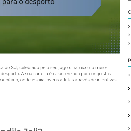
a
r
C
c
h
f
o
r
:
P
ica do Sul, celebrado pelo seu jogo dinâmico no meio-
 desporto. A sua carreira é caracterizada por conquistas
ário, onde inspira jovens atletas através de iniciativas