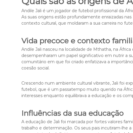
Quais são as origens de A
Andile Jali é um jogador de futebol profissional da Áf
As suas origens estão profundamente enraizadas nas su
contexto cultural, que moldaram a sua carreira no fute
Vida precoce e contexto famili
Andile Jali nasceu na localidade de Mthatha, na África
desempenharam um papel significativo em nutrir a su
comunitário em que foi criado enfatizava a importâ
coesão social.
Crescendo num ambiente cultural vibrante, Jali foi exp
futebol, que é um passatempo muito querido na África 
interesses enquanto equilibrava a educação e os comp
Influências da sua educação
A educação de Jali foi marcada por fortes valores fami
trabalho e determinação. Os seus pais incutiram-lhe a 