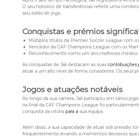
Após o seu tempo na Bélgica, Jali regressou à Áfric
O seu histórico de transferências reflete uma combina
seu estilo de jogo.
Conquistas e prémios significa
Múltiplos títulos da Premier Soccer League com 
Vencedor da CAF Champions League com os Mam
Reconhecimento como um dos melhores médios da
As conquistas de Jali destacam as suas
contribuições 
atuar a um alto nível de forma consistente. Os seus pr
Jogos e atuações notáveis
Ao longo da sua carreira, Jali participou em vários j
na final da CAF Champions League foi particularmen
conquista da vitória
para a
sua equipa.
Além disso, a sua capacidade de atuar sob pressão to
frequentemente levando a momentos decisivos que inf