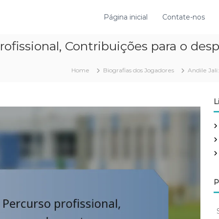
Página inicial
Contate-nos
profissional, Contribuições para o des
Home
Biografias dos Jogadores
Andile Jali
L
P
S
e