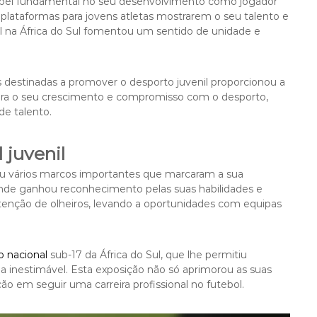
pel fundamental no seu desenvolvimento como jogador
 plataformas para jovens atletas mostrarem o seu talento e
bol na África do Sul fomentou um sentido de unidade e
as destinadas a promover o desporto juvenil proporcionou a
 para o seu crescimento e compromisso com o desporto,
de talento.
 juvenil
ançou vários marcos importantes que marcaram a sua
 onde ganhou reconhecimento pelas suas habilidades e
enção de olheiros, levando a oportunidades com equipas
o nacional
sub-17 da África do Sul, que lhe permitiu
a inestimável. Esta exposição não só aprimorou as suas
o em seguir uma carreira profissional no futebol.