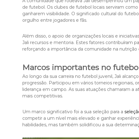
A comunidade que rodeava Jali desempenhou um pa
de futebol. Os clubes de futebol locais serviram como
ganharem visibilidade. O significado cultural do fute
orgulho entre jogadores e fãs.
Além disso, o apoio de organizações locais e iniciativ
Jali recursos e mentoria. Estes fatores contribuíram
reforçando a importância da comunidade na nutrição 
Marcos importantes no futebol
Ao longo da sua carreira no futebol juvenil, Jali alc
progressão. Participou em vários torneios regionais,
liderança em campo. As suas atuações chamaram a at
mais competitivas.
Um marco significativo foi a sua seleção para a
seleçã
competir a um nível mais elevado e ganhar experiênci
habilidades, mas também solidificou a sua determinaçã