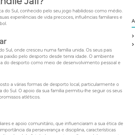
ndile Jali?
rica do Sul, conhecido pelo seu jogo habilidoso como médio.
as experiências de vida precoces, influências familiares e
A
bol.
ar
 do Sul, onde cresceu numa família unida. Os seus pais
a paixão pelo desporto desde tenra idade. O ambiente
ncia do desporto como meio de desenvolvimento pessoal e
osto a várias formas de desporto local, particularmente o
do Sul. O apoio da sua família permitiu-lhe seguir os seus
romissos atléticos.
liares e apoio comunitário, que influenciaram a sua ética de
importância da perseverança e disciplina, características