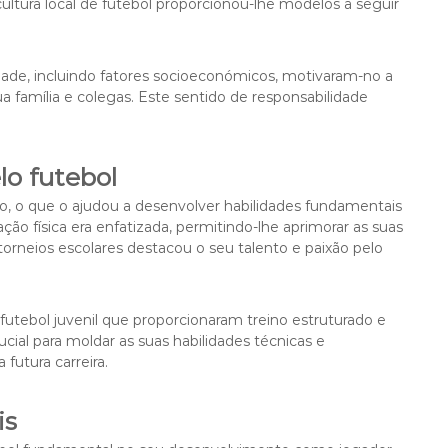
 cultura local de futebol proporcionou-lhe modelos a seguir
dade, incluindo fatores socioeconómicos, motivaram-no a
a família e colegas. Este sentido de responsabilidade
lo futebol
o, o que o ajudou a desenvolver habilidades fundamentais
ção física era enfatizada, permitindo-lhe aprimorar as suas
orneios escolares destacou o seu talento e paixão pelo
 futebol juvenil que proporcionaram treino estruturado e
cial para moldar as suas habilidades técnicas e
futura carreira.
is