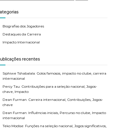
a
r
c
ategorias
h
Biografias dos Jogadores
Destaques da Carreira
Impacto Internacional
ublicações recentes
Siphiwe Tshabalala: Golos famosos, impacto no clube, carreira
internacional
Percy Tau: Contribuições para a seleção nacional, Jogos-
chave, Impacto
Dean Furman: Carreira internacional, Contribuições, Jogos-
chave
Dean Furman: Influências iniciais, Percurso no clube, Impacto
internacional
Teko Modise: Funções na seleção nacional, Jogos significativos,