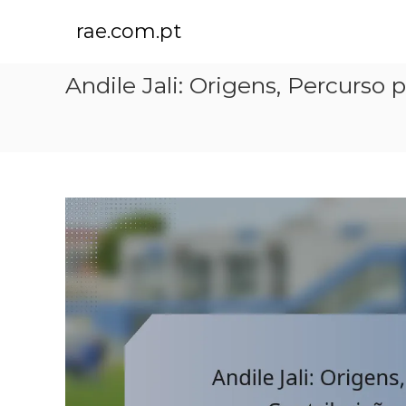
S
k
rae.com.pt
i
p
Andile Jali: Origens, Percurso 
t
o
c
o
n
t
e
n
t