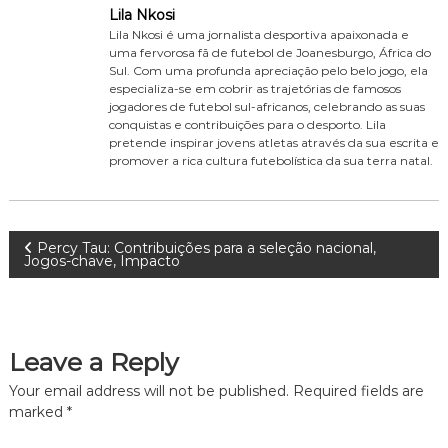
Lila Nkosi
Lila Nkosi é uma jornalista desportiva apaixonada e
uma fervorosa fã de futebol de Joanesburgo, África do
Sul. Com uma profunda apreciação pelo belo jogo, ela
especializa-se em cobrir as trajetórias de famosos
jogadores de futebol sul-africanos, celebrando as suas
conquistas e contribuições para o desporto. Lila
pretende inspirar jovens atletas através da sua escrita e
promover a rica cultura futebolística da sua terra natal.
P
Percy Tau: Contribuições para a seleção nacional,
Jogos-chave, Impacto
o
s
Leave a Reply
t
Your email address will not be published.
Required fields are
marked
*
n