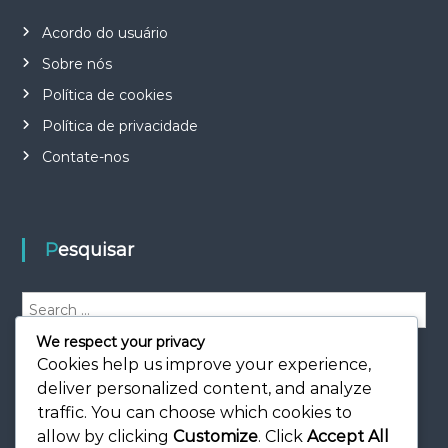
Acordo do usuário
Sobre nós
Política de cookies
Política de privacidade
Contate-nos
Pesquisar
S
e
We respect your privacy
a
S
e
Cookies help us improve your experience,
r
a
r
c
deliver personalized content, and analyze
c
h
h
traffic. You can choose which cookies to
f
allow by clicking
Customize
. Click
Accept All