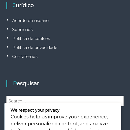
Jurídico
Acordo do usuário
Sobre nós
Política de cookies
Política de privacidade
Contate-nos
Pesquisar
S
e
We respect your privacy
a
S
e
Cookies help us improve your experience,
r
a
r
c
deliver personalized content, and analyze
c
h
h