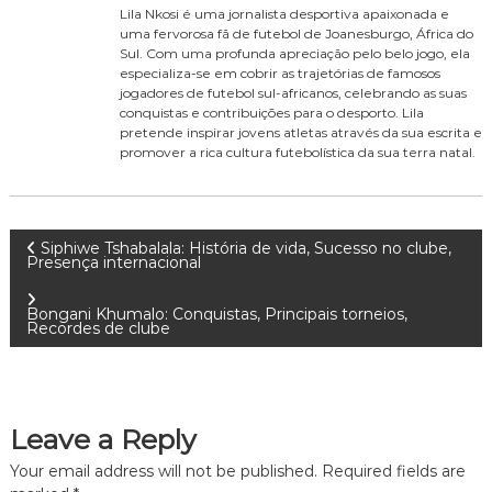
Lila Nkosi é uma jornalista desportiva apaixonada e
uma fervorosa fã de futebol de Joanesburgo, África do
Sul. Com uma profunda apreciação pelo belo jogo, ela
especializa-se em cobrir as trajetórias de famosos
jogadores de futebol sul-africanos, celebrando as suas
conquistas e contribuições para o desporto. Lila
pretende inspirar jovens atletas através da sua escrita e
promover a rica cultura futebolística da sua terra natal.
P
Siphiwe Tshabalala: História de vida, Sucesso no clube,
Presença internacional
o
Bongani Khumalo: Conquistas, Principais torneios,
Recordes de clube
s
t
Leave a Reply
n
Your email address will not be published.
Required fields are