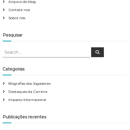
Arquivo do blog
Contate-nos
Sobre nós
Pesquisar
S
S
e
e
a
a
r
c
r
Categorias
h
c
h
Biografias dos Jogadores
f
Destaques da Carreira
o
r
Impacto Internacional
:
Publicações recentes