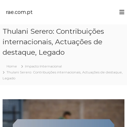
S
k
rae.com.pt
i
p
t
Thulani Serero: Contribuições
o
c
internacionais, Actuações de
o
n
destaque, Legado
t
e
Home
Impacto Internacional
n
Thulani Serero: Contribuições internacionais, Actuações de destaque,
t
Legado