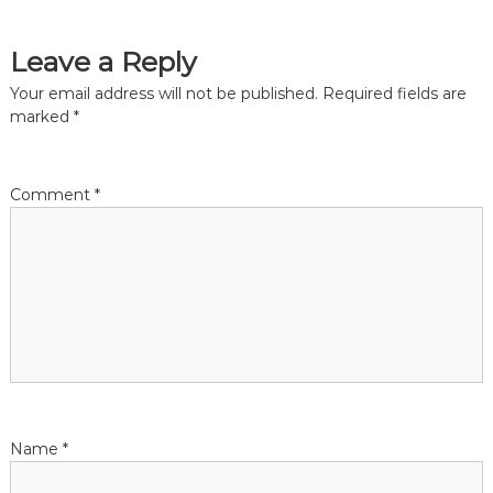
t
Leave a Reply
n
Your email address will not be published.
Required fields are
a
marked
*
v
Comment
*
i
g
a
t
i
Name
*
o