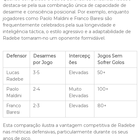
destaca-se pela sua combinação única de capacidade de
desarme e consciência posicional. Por exemplo, enquanto
jogadores como Paolo Maldini e Franco Baresi são
frequentemente celebrados pela sua longevidade e
inteligência táctica, o estilo agressivo e a adaptabilidade de
Radebe tornaram-no um oponente formidável.
Defensor
Desarmes
Intercepç
Jogos Sem
por Jogo
ões
Sofrer Golos
Lucas
3-5
Elevadas
50+
Radebe
Paolo
2-4
Muito
100+
Maldini
Elevadas
Franco
2-3
Elevadas
80+
Baresi
Esta comparação ilustra a vantagem competitiva de Radebe
nas métricas defensivas, particularmente durante os seus
anos de pico.