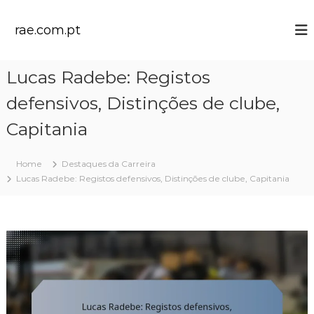
S
k
rae.com.pt
i
p
t
Lucas Radebe: Registos
o
c
defensivos, Distinções de clube,
o
n
Capitania
t
e
Home
Destaques da Carreira
n
Lucas Radebe: Registos defensivos, Distinções de clube, Capitania
t