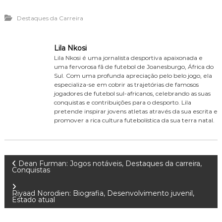
Destaques da Carreira
Lila Nkosi
Lila Nkosi é uma jornalista desportiva apaixonada e
uma fervorosa fã de futebol de Joanesburgo, África do
Sul. Com uma profunda apreciação pelo belo jogo, ela
especializa-se em cobrir as trajetórias de famosos
jogadores de futebol sul-africanos, celebrando as suas
conquistas e contribuições para o desporto. Lila
pretende inspirar jovens atletas através da sua escrita e
promover a rica cultura futebolística da sua terra natal.
P
Dean Furman: Jogos notáveis, Destaques da carreira,
Conquistas
o
Riyaad Norodien: Biografia, Desenvolvimento juvenil,
Estado atual
s